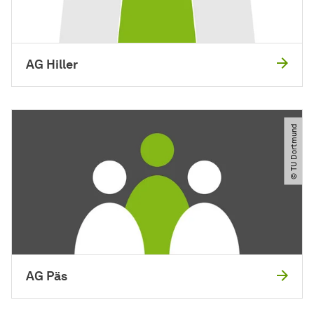
AG Hiller
© TU Dortmund
AG Päs