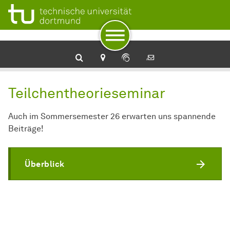
Zur Navigation
Zum Schnellzugriff
Zum Fuß der Seite mit weiteren Services
Zum Inhalt
Zur Startseite
High Energy Theory
Teilchentheorieseminar
Auch im Sommersemester 26 erwarten uns spannende
Beiträge!
Überblick