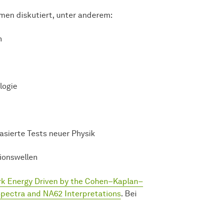
en diskutiert, unter anderem:
n
logie
sierte Tests neuer Physik
tionswellen
rk Energy Driven by the Cohen–Kaplan–
Spectra and NA62 Interpretations
. Bei