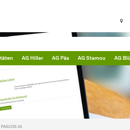
itäten
AG Hiller
AG Päs
AG Stamou
AG Bl
ind hier:
artseite
PASCOS 25